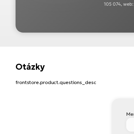
105 074, web:
Otázky
frontstore.product.questions_desc
Men