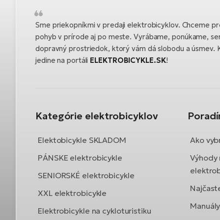
Sme priekopníkmi v predaji elektrobicyklov. Chceme pre
pohyb v prírode aj po meste. Vyrábame, ponúkame, se
dopravný prostriedok, ktorý vám dá slobodu a úsmev. K
jedine na portáli
ELEKTROBICYKLE.SK
!
Kategórie elektrobicyklov
Porad
Elektobicykle SKLADOM
Ako vybr
PÁNSKE elektrobicykle
Výhody 
elektrob
SENIORSKÉ elektrobicykle
Najčast
XXL elektrobicykle
Manuály 
Elektrobicykle na cykloturistiku