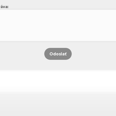
áva:
Odoslať