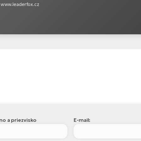
 www.leaderfox.cz
o a priezvisko
E-mail: