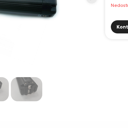
Nedost
Kont