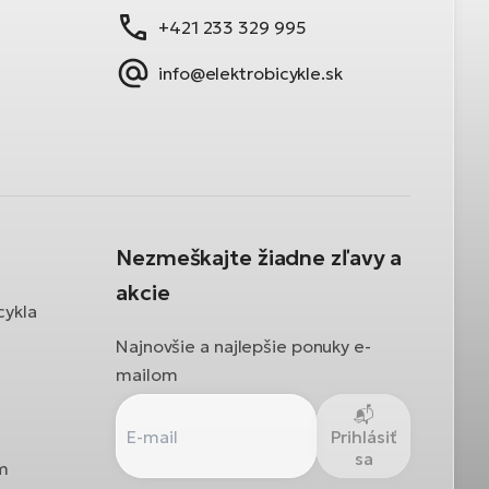
+421 233 329 995
info@elektrobicykle.sk
Nezmeškajte žiadne zľavy a
akcie
cykla
Najnovšie a najlepšie ponuky e-
mailom
Prihlásiť
sa
ám