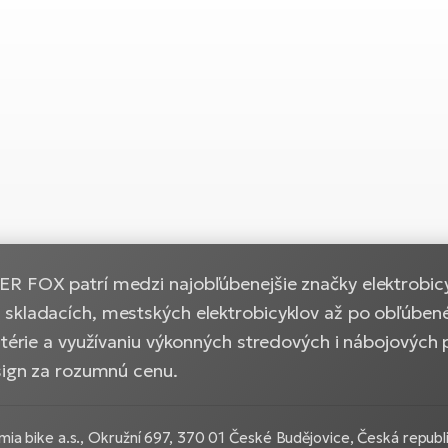
R FOX patrí medzi najobľúbenejšie značky elektrobicy
skladacích, mestských elektrobicyklov až po obľúbené
atérie a využívaniu výkonných stredových i nábojových p
esign za rozumnú cenu.
ia bike a.s., Okružní 697, 370 01 České Budějovice, Česká republ