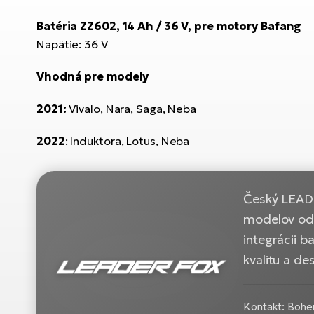
Batéria ZZ602, 14 Ah / 36 V, pre motory Bafang
Napätie: 36 V
Vhodná pre modely
2021:
Vivalo, Nara, Saga, Neba
2022
: Induktora, Lotus, Neba
Český LEADE
modelov od 
integrácii b
kvalitu a d
Kontakt: Bohem