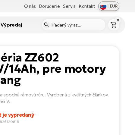
O nás
Doručenie
Servis
Kontakt
|
EUR
0
Výpredaj
éria ZZ602
V/14Ah, pre motory
fang
na spodnú rámovú rúru. Vyrobená z kvalitných článkov.
36 V.
t je vypredaný
2826120816