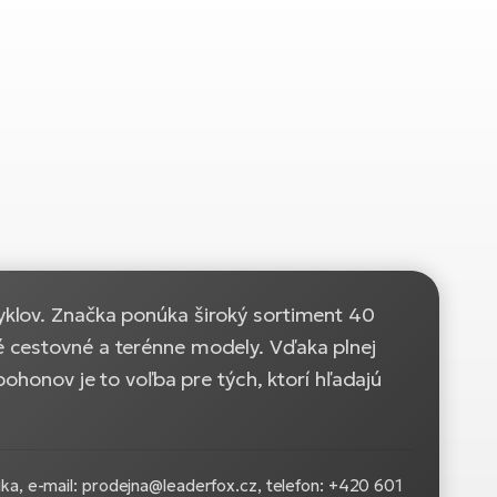
klov. Značka ponúka široký sortiment 40
 cestovné a terénne modely. Vďaka plnej
ohonov je to voľba pre tých, ktorí hľadajú
ika, e-mail: prodejna@leaderfox.cz, telefon: +420 601