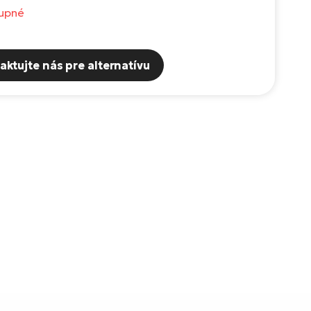
upné
aktujte nás pre alternatívu