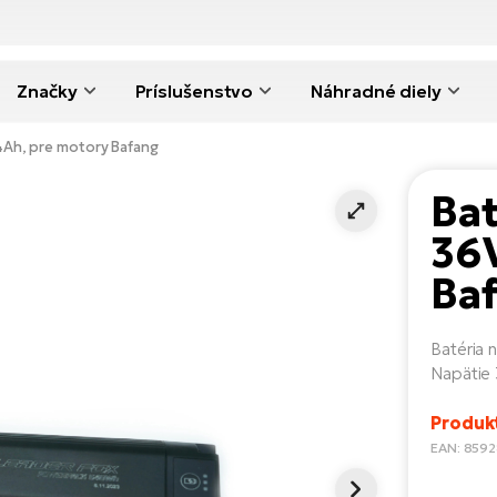
Značky
Príslušenstvo
Náhradné diely
4Ah, pre motory Bafang
Bat
36
Ba
Batéria 
Napätie 
Produk
EAN: 859