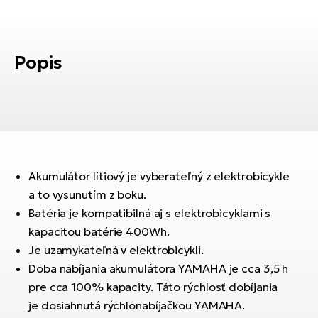
Fi
El
Za
Ke
el
Popis
El
TE
Co
Pr
El
Na
Te
ká
El
Akumulátor lítiový je vyberateľný z elektrobicykle
Ok
S
a to vysunutím z boku.
R2
El
Batéria je kompatibilná aj s elektrobicyklami s
Pe
Ri
kapacitou batérie 400Wh.
Je uzamykateľná v elektrobicykli.
Ru
El
Doba nabíjania akumulátora YAMAHA je cca 3,5 h
Sa
pre cca 100% kapacity. Táto rýchlosť dobíjania
St
je dosiahnutá rýchlonabíjačkou YAMAHA.
El