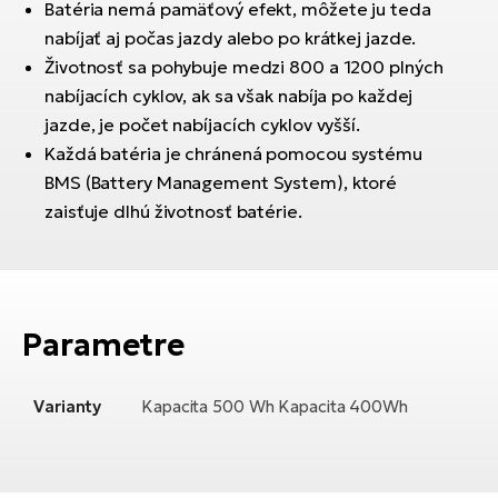
T
Batéria nemá pamäťový efekt, môžete ju teda
Ra
no
nabíjať aj počas jazdy alebo po krátkej jazde.
bi
El
Životnosť sa pohybuje medzi 800 a 1200 plných
St
nabíjacích cyklov, ak sa však nabíja po každej
Se
jazde, je počet nabíjacích cyklov vyšší.
El
Každá batéria je chránená pomocou systému
GP
A
BMS (Battery Management System), ktoré
lo
El
zaisťuje dlhú životnosť batérie.
BH
El
Mo
Parametre
El
W
Varianty
Kapacita 500 Wh Kapacita 400Wh