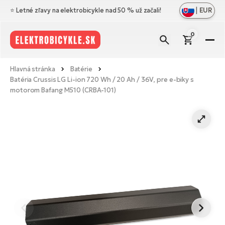
|
EUR
⭐️ Letné zľavy na elektrobicykle nad 50 % už začali!
0
El
Zo
Zn
Hlavná stránka
Batérie
vš
Batéria Crussis LG Li-ion 720 Wh / 20 Ah / 36V, pre e-biky s
Zo
Pr
motorom Bafang M510 (CRBA-101)
Ce
vš
Zo
N
Ho
El
vš
di
el
Cr
Os
Zo
Vý
Me
El
vš
Bl
A
Ce
Ba
O
el
No
El
ná
Le
Na
Sk
Ta
a
El
Do