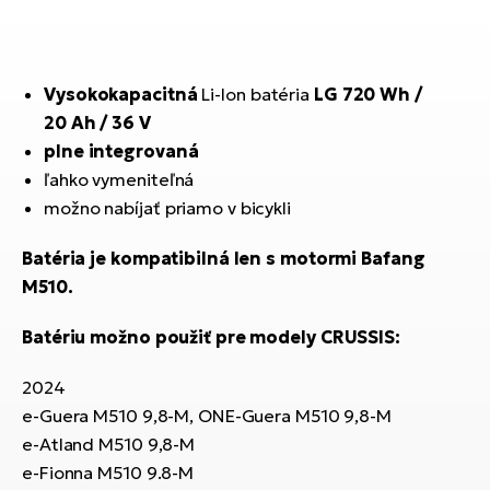
T
Ra
no
bi
El
St
Vysokokapacitná
Li-Ion batéria
LG
720 Wh
/
Se
20 Ah / 36 V
El
plne integrovaná
GP
A
ľahko vymeniteľná
lo
El
možno nabíjať priamo v bicykli
BH
Batéria je kompatibilná len s motormi Bafang
El
M510.
Mo
Batériu možno použiť pre modely CRUSSIS:
El
W
2024
e-Guera M510 9,8-M, ONE-Guera M510 9,8-M
e-Atland M510 9,8-M
e-Fionna M510 9.8-M