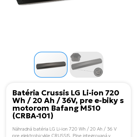
Di
SU
ko
Ap
a
el
Se
ov
Se
El
Dá
Ro
Ko
Tu
el
Hu
el
le
El
Gr
ná
4E
Mo
el
Pr
El
Re
Ná
Gi
st
Ca
Gr
ba
el
El
Ná
Bu
Batéria Crussis LG Li-ion 720
Ná
a
di
Wh / 20 Ah / 36V, pre e-biky s
úd
El
AV
motorom Bafang M510
bi
Ca
(CRBA-101)
Ma
El
Náhradná batéria LG Li-ion 720 Wh / 20 Ah / 36 V
sy
Te
pre elektrobicykle CRUSSIS. Plne integrovaná v