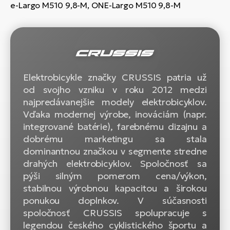
e-Largo M510 9,8-M, ONE-Largo M510 9,8-M
Elektrobicykle značky CRUSSIS patria už
od svojho vzniku v roku 2012 medzi
najpredávanejšie modely elektrobicyklov.
Vďaka modernej výrobe, inováciám (napr.
integrované batérie), farebnému dizajnu a
dobrému marketingu sa stala
dominantnou značkou v segmente stredne
drahých elektrobicyklov. Spoločnosť sa
pýši silným pomerom cena/výkon,
stabilnou výrobnou kapacitou a širokou
ponukou doplnkov. V súčasnosti
spoločnosť CRUSSIS spolupracuje s
legendou českého cyklistického športu a