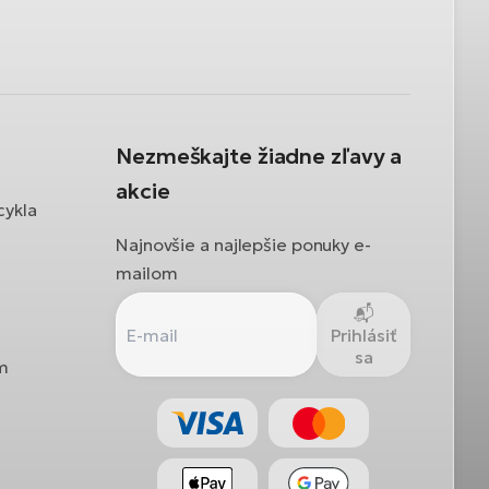
Nezmeškajte žiadne zľavy a
akcie
cykla
Najnovšie a najlepšie ponuky e-
mailom
Prihlásiť
sa
ám