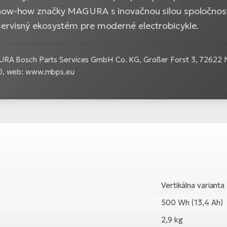
now-how značky MAGURA s inovačnou silou spoločnosti 
ervisný ekosystém pre moderné electrobicykle.
RA Bosch Parts Services GmbH Co. KG, Großer Forst 3, 72622 Nü
0, web: www.mbps.eu
Vertikálna varianta
500 Wh (13,4 Ah)
2,9 kg