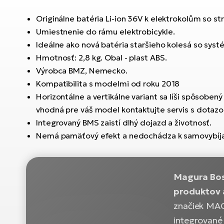
Originálne batéria Li-ion 36V k elektrokolům so
Umiestnenie do rámu elektrobicykle.
Ideálne ako nová batéria staršieho kolesá so syst
Hmotnosť: 2,8 kg. Obal - plast ABS.
Výrobca BMZ, Nemecko.
Kompatibilita s modelmi od roku 2018
Horizontálne a vertikálne variant sa líši spôsobený
vhodná pre váš model kontaktujte servis s dotaz
Integrovaný BMS zaistí dlhý dojazd a životnosť.
Nemá pamäťový efekt a nedochádza k samovybíja
Magura Bos
produktov 
značiek MAG
integrované 