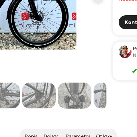
Kont
P
N
Popis
Dojazd
Parametry
Otázky