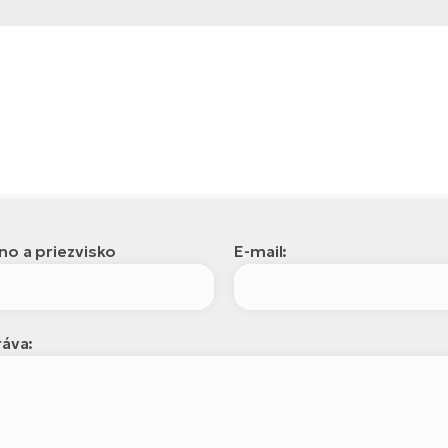
o a priezvisko
E-mail:
áva: