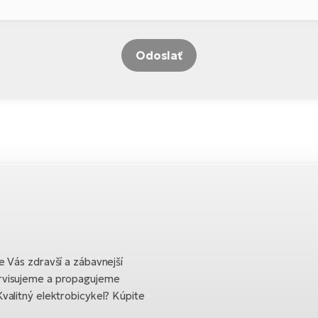
Odoslať
 Vás zdravší a zábavnejší
rvisujeme a propagujeme
valitný elektrobicykel? Kúpite