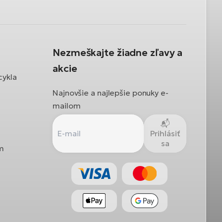
Nezmeškajte žiadne zľavy a
akcie
cykla
Najnovšie a najlepšie ponuky e-
mailom
Prihlásiť
sa
ám