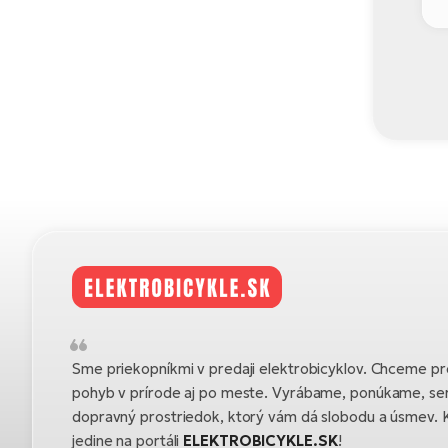
Sme priekopníkmi v predaji elektrobicyklov. Chceme pre
pohyb v prírode aj po meste. Vyrábame, ponúkame, se
dopravný prostriedok, ktorý vám dá slobodu a úsmev. K
jedine na portáli
ELEKTROBICYKLE.SK
!