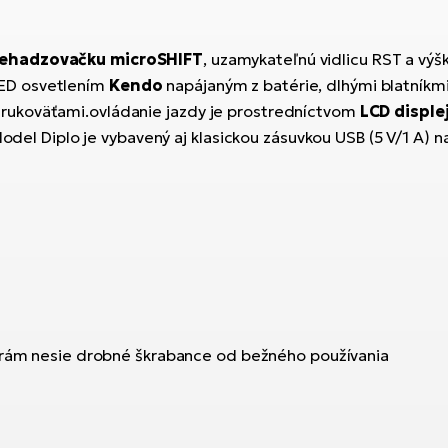
rehadzovačku microSHIFT
, uzamykateľnú vidlicu RST a vý
ED osvetlením
Kendo
napájaným z batérie, dlhými blatníkm
rukoväťami.ovládanie jazdy je prostredníctvom
LCD disple
Model Diplo je vybavený aj klasickou zásuvkou USB (5 V/1 A) n
, rám nesie drobné škrabance od bežného používania