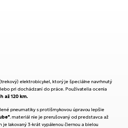
(trekový) elektrobicykel, ktorý je špeciálne navrhnutý
alebo pri dochádzaní do práce. Používatelia ocenia
h až 120 km.
Zvolené pneumatiky s protišmykovou úpravou lepšie
ube"
. materiál nie je prerušovaný od predstavca až
m je lakovaný 3-krát vypálenou čiernou a bielou