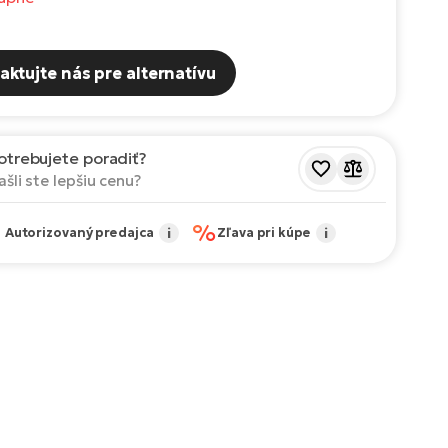
aktujte nás pre alternatívu
otrebujete poradiť?
ašli ste lepšiu cenu?
✔
%
Autorizovaný predajca
i
Zľava pri kúpe
i