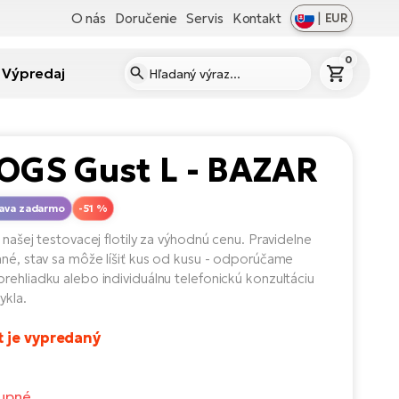
O nás
Doručenie
Servis
Kontakt
|
EUR
0
Výpredaj
OGS Gust L - BAZAR
ava zadarmo
-51 %
 našej testovacej flotily za výhodnú cenu. Pravidelne
ané, stav sa môže líšiť kus od kusu - odporúčame
rehliadku alebo individuálnu telefonickú konzultáciu
ykla.
t je vypredaný
upné