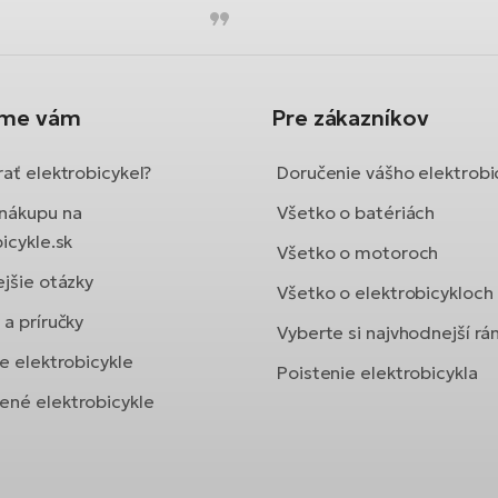
íme vám
Pre zákazníkov
ať elektrobicykel?
Doručenie vášho elektrobi
nákupu na
Všetko o batériách
icykle.sk
Všetko o motoroch
ejšie otázky
Všetko o elektrobicykloch
a príručky
Vyberte si najvhodnejší r
e elektrobicykle
Poistenie elektrobicykla
né elektrobicykle