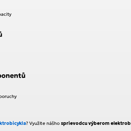
pacity
poruchy
ktrobicykla
? Využite nášho
sprievodcu výberom elektrob