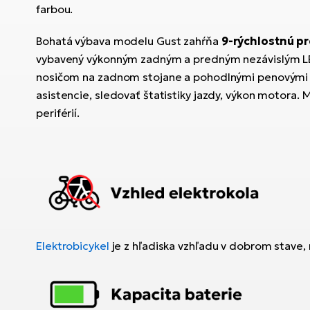
farbou.
Bohatá výbava modelu Gust zahŕňa
9-rýchlostnú p
vybavený výkonným zadným a predným nezávislým L
nosičom na zadnom stojane a pohodlnými penovými 
asistencie, sledovať štatistiky jazdy, výkon motora. 
periférií.
Elektrobicykel
je z hľadiska vzhľadu v dobrom stave