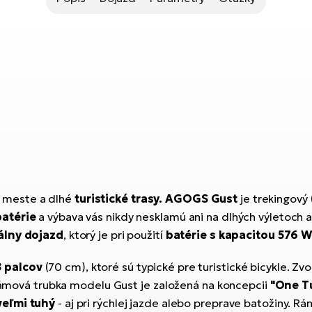
 meste
a dlhé
turistické trasy.
AGOGS Gust
je trekingový 
batérie
a výbava vás nikdy nesklamú ani na dlhých výletoch 
álny dojazd
, ktorý je pri použití
batérie s kapacitou 576 W
8 palcov
(70 cm), ktoré sú typické pre turistické bicykle. 
 rámová trubka modelu Gust je založená na koncepcii
"One T
veľmi tuhý
- aj pri rýchlej jazde alebo preprave batožiny. Rá