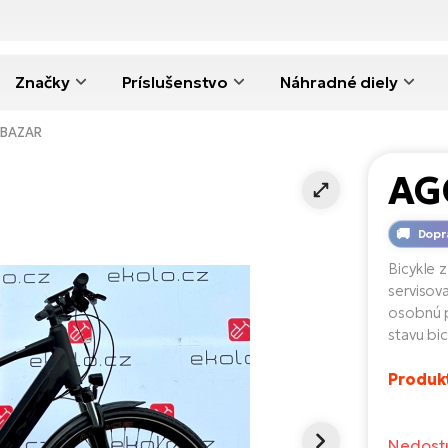
Značky
Príslušenstvo
Náhradné diely
 BAZAR
AG
Dopr
Bicykle z
servisov
osobnú p
stavu bic
Produk
Nedost