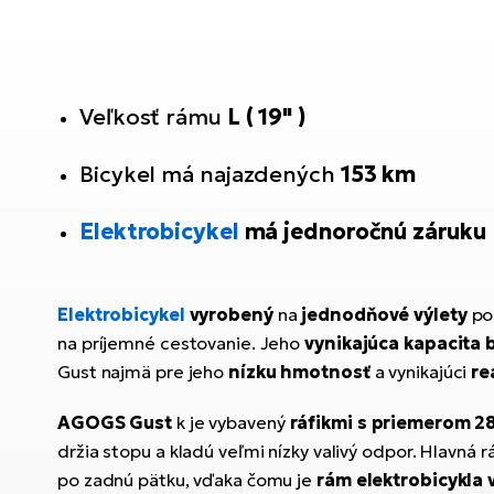
Veľkosť rámu
L ( 19" )
Bicykel má najazdených
153
km
Elektrobicykel
má jednoročnú záruku
Elektrobicykel
vyrobený
na
jednodňové výlety
po
na príjemné cestovanie. Jeho
vynikajúca kapacita 
Gust najmä pre jeho
nízku hmotnosť
a vynikajúci
re
AGOGS Gust
k je vybavený
ráfikmi s priemerom 2
držia stopu a kladú veľmi nízky valivý odpor. Hlavná
po zadnú pätku, vďaka čomu je
rám elektrobicykla 