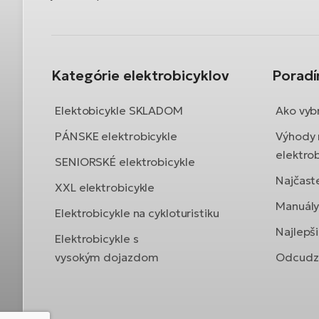
Kategórie elektrobicyklov
Porad
Elektobicykle SKLADOM
Ako vybr
PÁNSKE elektrobicykle
Výhody 
elektrob
SENIORSKÉ elektrobicykle
Najčast
XXL elektrobicykle
Manuály 
Elektrobicykle na cykloturistiku
Najlepši
Elektrobicykle s
vysokým dojazdom
Odcudze