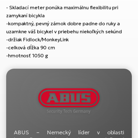
T
Ra
- Skladací meter ponúka maximálnu flexibilitu pri
no
zamykaní bicykla
bi
El
-kompaktný, pevný zámok dobre padne do ruky a
St
Se
uzamkne váš bicykel v priebehu niekoľkých sekúnd
El
-držiak Fidlock/MonkeyLink
GP
A
-celková dĺžka 90 cm
lo
-hmotnosť 1050 g
El
BH
El
Mo
El
W
ABUS – Nemecký líder v oblasti