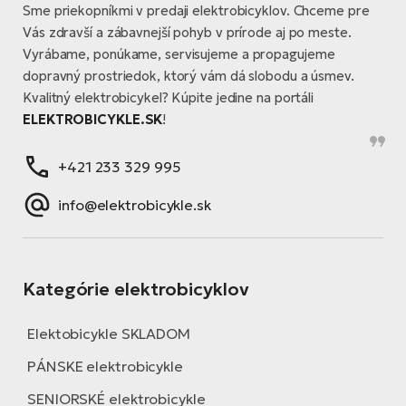
Sme priekopníkmi v predaji elektrobicyklov. Chceme pre
Vás zdravší a zábavnejší pohyb v prírode aj po meste.
Vyrábame, ponúkame, servisujeme a propagujeme
dopravný prostriedok, ktorý vám dá slobodu a úsmev.
Kvalitný elektrobicykel? Kúpite jedine na portáli
ELEKTROBICYKLE.SK
!
+421 233 329 995
info@elektrobicykle.sk
Kategórie elektrobicyklov
Elektobicykle SKLADOM
PÁNSKE elektrobicykle
SENIORSKÉ elektrobicykle