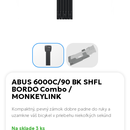
Di
SU
ko
Ap
a
el
Se
ov
Se
El
Dá
Ro
Ko
Tu
el
Hu
el
le
El
Gr
ná
4E
Mo
el
Pr
El
Re
Ná
Gi
st
Ca
Gr
ba
el
El
ABUS 6000C/90 BK SHFL
Ná
Bu
Ná
BORDO Combo /
a
di
MONKEYLINK
úd
El
AV
bi
Ca
Kompaktný, pevný zámok dobre padne do ruky a
uzamkne váš bicykel v priebehu niekoľkých sekúnd
Ma
El
sy
Te
Na sklade 3 ks