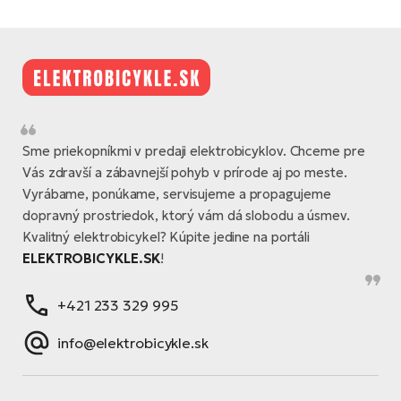
Sme priekopníkmi v predaji elektrobicyklov. Chceme pre
Vás zdravší a zábavnejší pohyb v prírode aj po meste.
Vyrábame, ponúkame, servisujeme a propagujeme
dopravný prostriedok, ktorý vám dá slobodu a úsmev.
Kvalitný elektrobicykel? Kúpite jedine na portáli
ELEKTROBICYKLE.SK
!
+421 233 329 995
info@elektrobicykle.sk