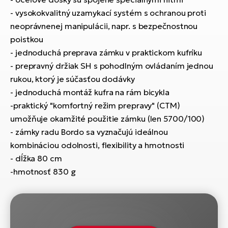
T
Ra
- vysokokvalitný uzamykací systém s ochranou proti
no
neoprávnenej manipulácii, napr. s bezpečnostnou
bi
El
poistkou
St
Se
- jednoduchá preprava zámku v praktickom kufríku
El
- prepravný držiak SH s pohodlným ovládaním jednou
GP
A
rukou, ktorý je súčasťou dodávky
lo
- jednoduchá montáž kufra na rám bicykla
El
-praktický "komfortný režim prepravy" (CTM)
BH
umožňuje okamžité použitie zámku (len 5700/100)
El
- zámky radu Bordo sa vyznačujú ideálnou
Mo
kombináciou odolnosti, flexibility a hmotnosti
- dĺžka 80 cm
El
-hmotnosť 830 g
W