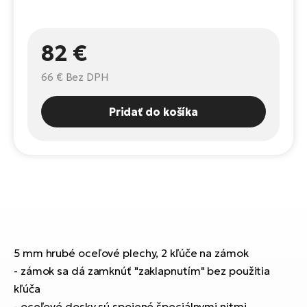
Fi
El
Za
Ke
82 €
el
El
66 €
Bez DPH
TE
Co
Pr
El
Pridať do košíka
Na
Te
ká
El
Ok
S
R2
El
Pe
Ri
Ru
El
5 mm hrubé oceľové plechy, 2 kľúče na zámok
Sa
- zámok sa dá zamknúť "zaklapnutím" bez použitia
St
kľúča
El
- oceľové dosky sú spojené špeciálnymi nitmi