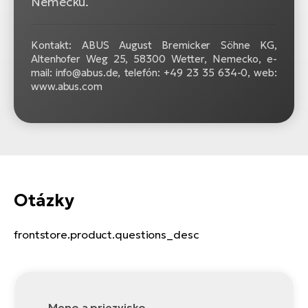
Nemecku.
Kontakt: ABUS August Bremicker Söhne KG,
Altenhofer Weg 25, 58300 Wetter, Nemecko, e-
mail: info@abus.de, telefón: +49 23 35 634-0, web:
www.abus.com
Otázky
frontstore.product.questions_desc
Meno a priezvisko